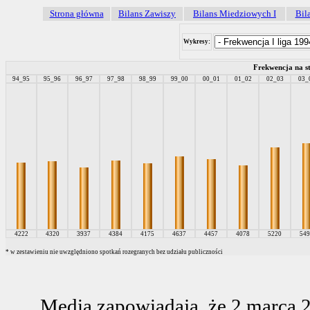
Strona główna
Bilans Zawiszy
Bilans Miedziowych I
Bil
Wykresy:
Frekwencja na s
94_95
95_96
96_97
97_98
98_99
99_00
00_01
01_02
02_03
03_
4222
4320
3937
4384
4175
4637
4457
4078
5220
549
* w zestawieniu nie uwzględniono spotkań rozegranych bez udziału publiczności
Media zapowiadają, że 2 marca 2