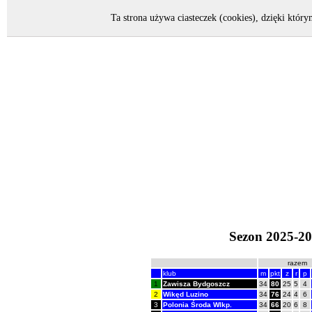
2001/2002 - 2024/2025
199
Ta strona używa ciasteczek (cookies), dzięki który
Sezon 2025-2026
razem
klub
m
pkt
z
r
p
1
Zawisza Bydgoszcz
34
80
25
5
4
2
Wikęd Luzino
34
76
24
4
6
3
Polonia Środa Wlkp.
34
66
20
6
8