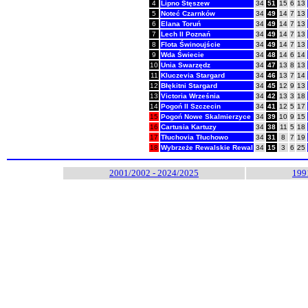
4
Lipno Stęszew
34
51
15
6
13
5
Noteć Czarnków
34
49
14
7
13
6
Elana Toruń
34
49
14
7
13
7
Lech II Poznań
34
49
14
7
13
8
Flota Świnoujście
34
49
14
7
13
9
Wda Świecie
34
48
14
6
14
10
Unia Swarzędz
34
47
13
8
13
11
Kluczevia Stargard
34
46
13
7
14
12
Błękitni Stargard
34
45
12
9
13
13
Victoria Września
34
42
13
3
18
14
Pogoń II Szczecin
34
41
12
5
17
15
Pogoń Nowe Skalmierzyce
34
39
10
9
15
16
Cartusia Kartuzy
34
38
11
5
18
17
Tłuchovia Tłuchowo
34
31
8
7
19
18
Wybrzeże Rewalskie Rewal
34
15
3
6
25
2001/2002 - 2024/2025
199