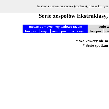
Serie:
Ekstraklasa
|
nowa I liga
|
nowa II liga
Ta strona używa ciasteczek (cookies), dzięki którym 
Serie zespołów Ekstraklasy
mecze domowe i wyjazdowe razem
serie
bez por.
zwyc.
rem.
por.
bez zwyc.
bez por.
zw
* Walkowery nie sa
* Serie spotkań