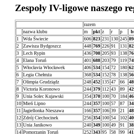
Zespoły IV-ligowe naszego r
razem
nazwa klubu
m
pkt
z
r
p
b
1
Wda Świecie
606
823
231
130
245
89
2
Zawisza Bydgoszcz
448
769
226
91
131
82
3
Lech Rypin
436
708
205
93
138
76
4
Elana Toruń
401
688
203
79
119
74
5
Włocłavia Włocławek
406
534
154
72
180
62
6
Legia Chełmża
368
534
152
78
138
56
7
Olimpia Grudziądz
248
452
135
47
66
48
8
Victoria Koronowo
244
379
112
43
89
42
9
Unia Solec Kujawski
354
370
100
70
184
46
10
Mień Lipno
244
357
100
57
87
34
11
Jagiellonka Nieszawa
166
357
106
39
21
48
12
Zdrój Ciechocinek
256
354
100
54
102
40
13
Unia Janikowo
240
349
100
49
91
38
14
Pomorzanin Toruń
252
343
95
58
99
41