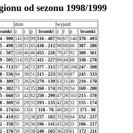
egionu od sezonu 1998/1999
dom
wyjazd
ramki
z
r
p
bramki
z
r
p
bramki
4 - 900
141
63
99
516 - 407
90
67
146
378 - 493
5 - 498
128
31
65
438 - 212
98
60
66
387 - 286
1 - 587
126
46
46
453 - 226
79
47
92
308 - 361
9 - 505
114
35
51
411 - 227
89
44
68
338 - 278
4 - 713
97
34
72
377 - 315
57
38
108
247 - 398
0 - 556
94
39
51
315 - 223
58
39
87
245 - 333
9 - 309
72
26
26
279 - 139
63
21
40
210 - 170
9 - 382
73
14
35
260 - 174
39
29
54
169 - 208
5 - 668
53
42
82
250 - 290
47
28
102
215 - 378
8 - 309
58
29
35
193 - 135
42
28
52
155 - 174
9 - 174
66
13
4
318 - 76
40
26
17
171 - 98
9 - 419
65
25
38
257 - 182
35
29
64
152 - 237
2 - 358
55
29
36
196 - 141
45
20
55
186 - 217
2 - 376
59
29
38
240 - 165
36
29
61
172 - 211