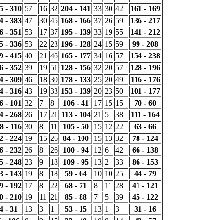
5 - 310
57
16
32
204 - 141
33
30
42
161 - 169
4 - 383
47
30
45
168 - 166
37
26
59
136 - 217
6 - 351
53
17
37
195 - 139
33
19
55
141 - 212
5 - 336
53
22
23
196 - 128
24
15
59
99 - 208
9 - 415
40
21
46
165 - 177
34
16
57
154 - 238
6 - 352
39
19
51
128 - 156
32
20
57
128 - 196
4 - 309
46
18
30
178 - 133
25
20
49
116 - 176
4 - 316
43
19
33
153 - 139
20
23
50
101 - 177
6 - 101
32
7
8
106 - 41
17
15
15
70 - 60
4 - 268
26
17
21
113 - 104
21
5
38
111 - 164
8 - 116
30
8
11
105 - 50
15
12
22
63 - 66
2 - 224
19
15
26
84 - 100
15
13
32
78 - 124
6 - 232
26
8
26
100 - 94
12
6
42
66 - 138
5 - 248
23
9
18
109 - 95
13
2
33
86 - 153
3 - 143
19
8
18
59 - 64
10
10
25
44 - 79
9 - 192
17
8
22
68 - 71
8
11
28
41 - 121
0 - 210
19
11
21
85 - 88
7
5
39
45 - 122
4 - 31
13
3
1
53 - 15
13
1
3
31 - 16