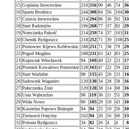
15
Goplania Inowrocław
210
316
90
46
74
36
16
Sparta Brodnica
244
308
84
56
104
30
17
Cuiavia Inowrocław
214
294
86
36
92
33
18
Start Radziejów
196
268
77
37
82
29
19
Notecianka Pakość
214
259
74
37
103
31
20
Chemik Bydgoszcz
218
252
71
39
108
25
21
Pomowiec Kijewo Królewskie
188
251
71
38
79
29
22
Pogoń Mogilno
188
231
63
42
83
25
23
Kujawiak Włocławek
94
169
49
22
23
17
24
Promień Kowalewo Pomorskie
128
163
47
22
59
22
25
Start Warlubie
98
155
45
20
33
16
26
Sadownik Waganiec
120
130
34
28
58
16
27
Pałuczanka Żnin
120
128
38
14
68
16
28
Unia Wąbrzeźno
98
119
36
11
51
19
29
Wisła Nowe
90
105
29
18
43
10
30
Kasztelan Papowo Biskupie
94
94
25
19
50
10
31
Ziemowit Osięciny
102
94
26
16
60
13
32
Polonia Bydgoszcz
34
82
26
4
4
8